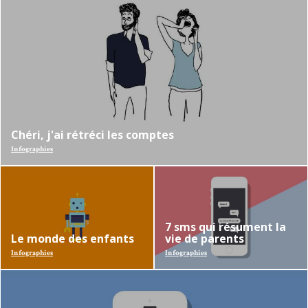
Homme
Femme
Chéri, j'ai rétréci les comptes
Infographies
7 sms qui résument la
Le monde des enfants
vie de parents
Infographies
Infographies