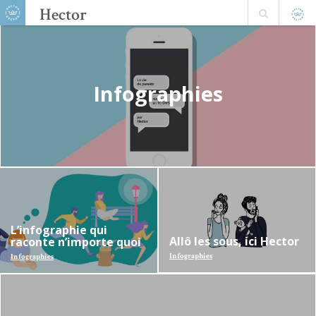
Hector
Infographies
La newsletter des jeunes parents
cool
Ne vous inquiétez pas, ça va bien se passer !
L’infographie qui
Allô les sous, ici Hector
raconte n’importe quoi
Infographies
Infographies