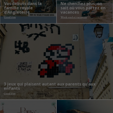
Vos débuts dans la
Ne cherchez plus, on
famille royale
sait où vous partez en
d’Angleterre
vacances
Good tips
Week-end et vacances
3 jeux qui plaisent autant aux parents qu'aux
enfants
Good tips