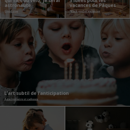
qui fait du vélo, je serai
3 idées pour les
astronaute
vacances de Pâques
Good tips
Week-end et vacances
L’art subtil de l’anticipation
Anniversaire et cadeaux