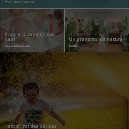
Week-end et vacances
Propre comme un sou
neuf
Un grand bol de nature
Home sweet home
Home
Hector, roi des bêtises