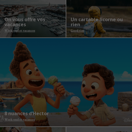
On vous offre vos
Un cartable licorne ou
vacances
rien
Week-end et vacances
Good tips
8 nuances d’Hector
Week-end et vacances