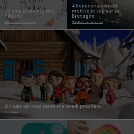
4 bonnes raisons de
Le plus chouette des
mettre le cap sur la
Pâques
Bretagne
Week-end et vacances
Week-end et vacances
On sait où vous serez mercredi prochain
Good tips