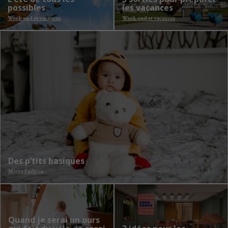
possibles
les vacances
Week-end et vacances
Week-end et vacances
Des p’tits basiques
Micro Fashion
Quand je serai un ours