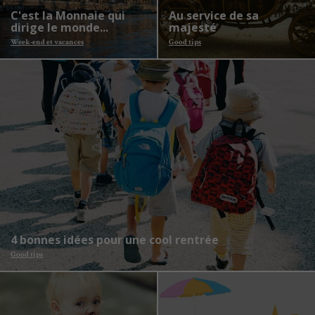
C'est la Monnaie qui
Au service de sa
dirige le monde...
majesté
Week-end et vacances
Good tips
4 bonnes idées pour une cool rentrée
Good tips