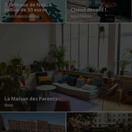
3 cadeaux de Noël à
moins de 50 euros
Chaud devant !
Anniversaire et cadeaux
Micro Fashion
La Maison des Parents
Home