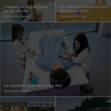
L’appel du slip de bain
Le cahier de jeux de vos
perdu en mer
vacances d’été
Week-end et vacances
Week-end et vacances
Le meilleur plan de votre été
Week-end et vacances