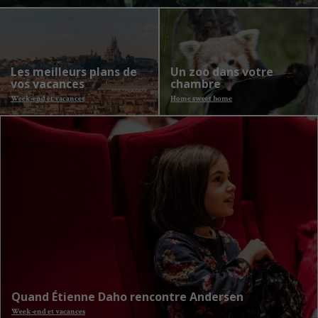
Les meilleurs plans de
Un zoo dans votre
vos vacances
chambre
Week-end et vacances
Home sweet home
Quand Étienne Daho rencontre Andersen
Week-end et vacances