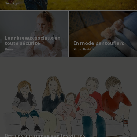
Good tips
Les réseaux sociaux en
toute sécurité
En mode pantouflard
Home
Micro Fashion
Des dessins mieux que les vôtres