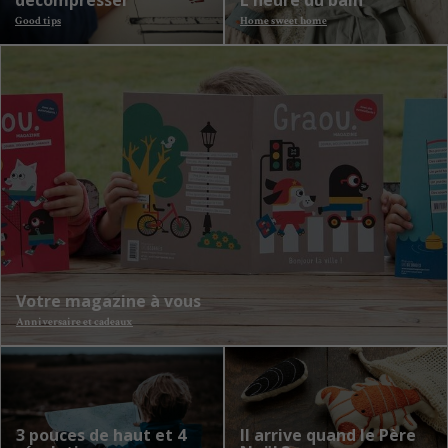
décompresser
L'heure du bain
Good tips
Home sweet home
Votre magazine à vous
Anniversaire et cadeaux
3 pouces de haut et 4
Il arrive quand le Père