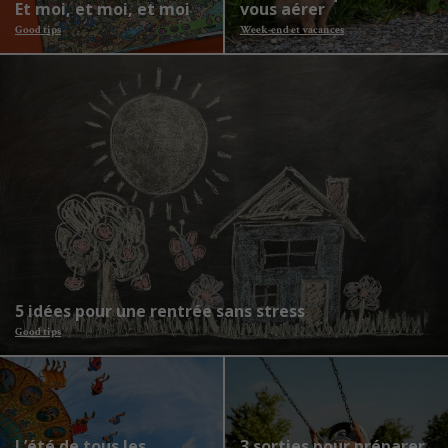
Et moi, et moi, et moi
vous aérer
Good tips
Week-end et vacances
5 idées pour une rentrée sans stress
Good tips
L’été de tous les
3 sorties pour préparer