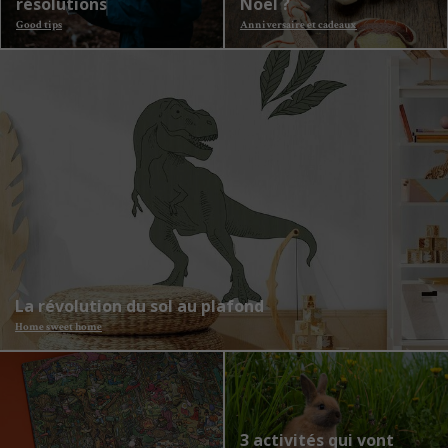
résolutions
Noël ?
Good tips
Anniversaire et cadeaux
La révolution du sol au plafond
Home sweet home
3 activités qui vont