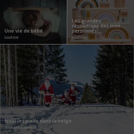
Les grandes
résolutions des mini
Une vie de bébé
personnes
Good tips
Good tips
Noël les pieds dans la neige
Week-end et vacances