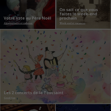
On sait ce que vous
faites le week-end
Votre liste au Père Noël
prochain
Anniversaire et cadeaux
Week-end et vacances
Les 2 concerts de la Toussaint
Good tips