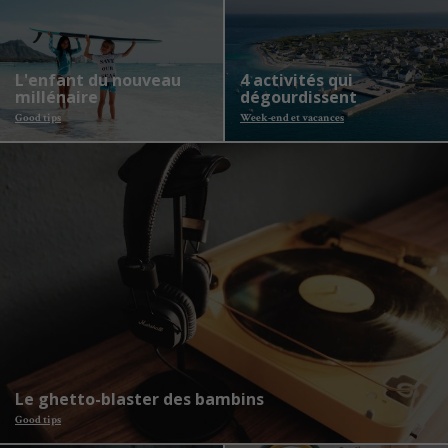
L'enfant du nouveau
4 activités qui
millénaire
dégourdissent
Good tips
Week-end et vacances
Le ghetto-blaster des bambins
Good tips