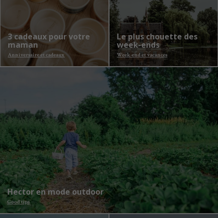
3 cadeaux pour votre
Le plus chouette des
maman
week-ends
Anniversaire et cadeaux
Week-end et vacances
Hector en mode outdoor
Good tips