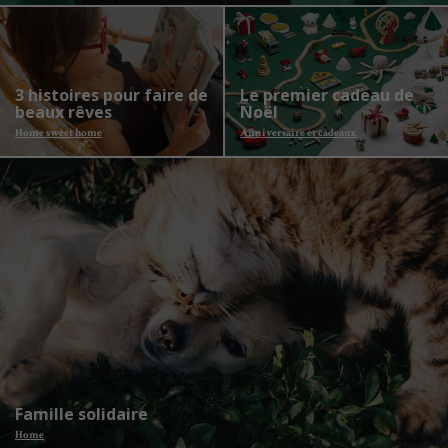
3 histoires pour faire de
Le premier cadeau de
beaux rêves
Noël
Home sweet home
Anniversaire et cadeaux
Famille solidaire
Home