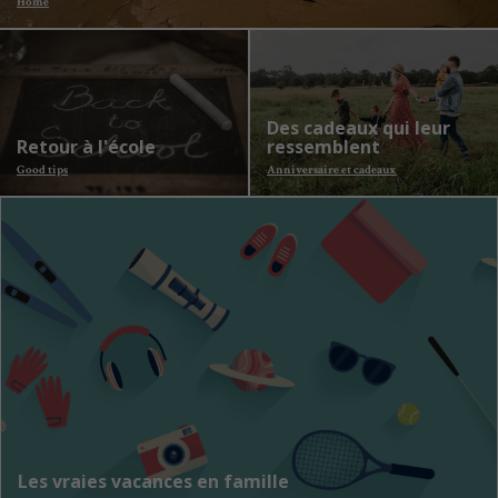
Home
Des cadeaux qui leur
Retour à l'école
ressemblent
Good tips
Anniversaire et cadeaux
Les vraies vacances en famille