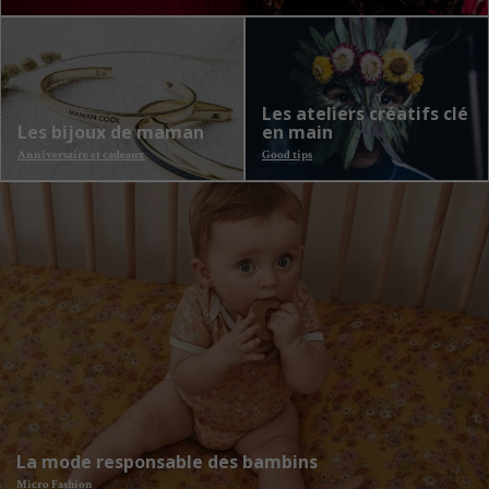
Les ateliers créatifs clé
Les bijoux de maman
en main
Anniversaire et cadeaux
Good tips
La mode responsable des bambins
Micro Fashion