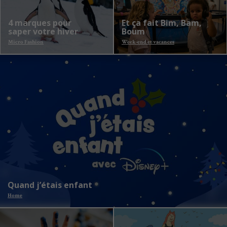
4 marques pour
Et ça fait Bim, Bam,
saper votre hiver
Boum
Micro Fashion
Week-end et vacances
Quand j’étais enfant
Home