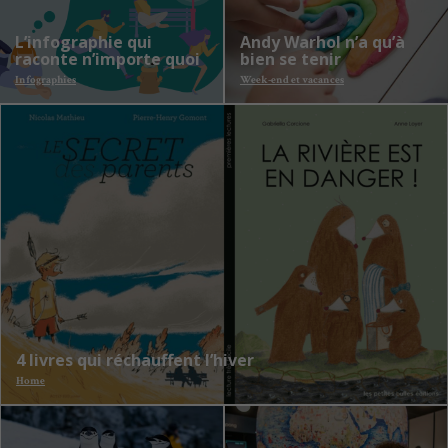
L’infographie qui
Andy Warhol n’a qu’à
raconte n’importe quoi
bien se tenir
Infographies
Week-end et vacances
4 livres qui réchauffent l’hiver
Home