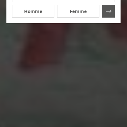
Homme
Femme